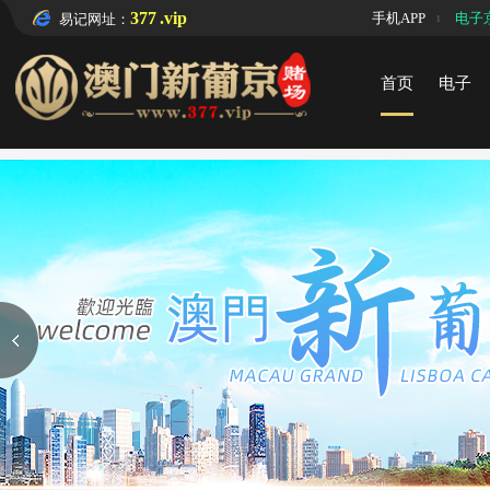
ı
377
.vip
手机APP
电子
易记网址：
首页
电子